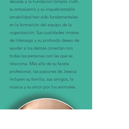
década a la Fundación Simple Truth,
su entusiasmo y su inquebrantable
amabilidad han sido fundamentales
en la formación del equipo de la
organización. Sus cualidades innatas
de liderazgo y su profundo deseo de
ayudar a los demás conectan con
todas las personas con las que se
relaciona.
Más allá de su faceta
profesional, las pasiones de Jessica
incluyen su familia, sus amigos, la
música y su amor por los animales.