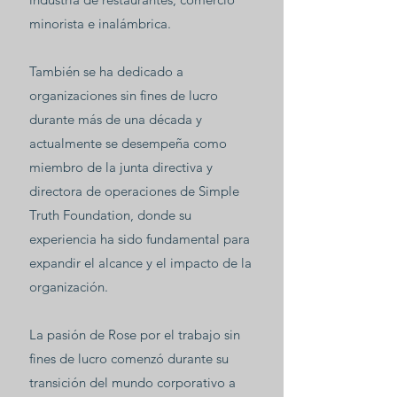
minorista e inalámbrica.
También se ha dedicado a
organizaciones sin fines de lucro
durante más de una década y
actualmente se desempeña como
miembro de la junta directiva y
directora de operaciones de Simple
Truth Foundation, donde su
experiencia ha sido fundamental para
expandir el alcance y el impacto de la
organización.
La pasión de Rose por el trabajo sin
fines de lucro comenzó durante su
transición del mundo corporativo a