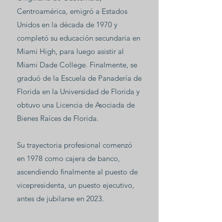
Centroamérica, emigró a Estados
Unidos en la década de 1970 y
completó su educación secundaria en
Miami High, para luego asistir al
Miami Dade College. Finalmente, se
graduó de la Escuela de Panadería de
Florida en la Universidad de Florida y
obtuvo una Licencia de Asociada de
Bienes Raíces de Florida.
Su trayectoria profesional comenzó
en 1978 como cajera de banco,
ascendiendo finalmente al puesto de
vicepresidenta, un puesto ejecutivo,
antes de jubilarse en 2023.