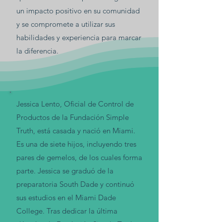
un impacto positivo en su comunidad
y se compromete a utilizar sus
habilidades y experiencia para marcar
la diferencia.
Jessica Lento, Oficial de Control de
Productos de la Fundación Simple
Truth, está casada y nació en Miami.
Es una de siete hijos, incluyendo tres
pares de gemelos, de los cuales forma
parte.
Jessica se graduó de la
preparatoria South Dade y continuó
sus estudios en el Miami Dade
College.
Tras dedicar la última