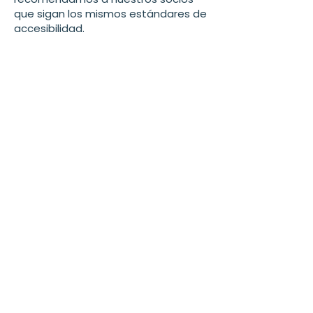
que sigan los mismos estándares de
accesibilidad.
Mejora continua
La Fundación Simple Truth mantiene
su firme compromiso con la mejora
de la accesibilidad digital. Nuestra
misión —servir y apoyar a las
comunidades de toda Florida— se
extiende a la creación de un espacio
digital que acoja a todos por igual.
Juntos podemos marcar la
diferencia, en línea y en nuestras
comunidades.
Contáctenos
Email Us