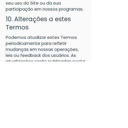
seu uso do Site ou da sua
participação em nossos programas.
10. Alterações a estes
Termos
Podemos atualizar estes Termos
periodicamente para refletir
mudanças em nossas operações,
leis ou feedback dos usuários. As
atualizações serão publicadas nesta
página com uma nova data de
“Última Atualização”. O uso contínuo
do Site após quaisquer alterações
constitui aceitação dos novos
Termos.
11. Lei Aplicável
Estes Termos são regidos e
interpretados de acordo com as leis
do Estado da Flórida, sem levar em